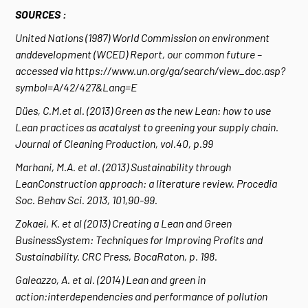
SOURCES :
United Nations (1987) World Commission on environment
anddevelopment (WCED) Report, our common future –
accessed via https://www.un.org/ga/search/view_doc.asp?
symbol=A/42/427&Lang=E
Dües, C.M.et al. (2013) Green as the new Lean: how to use
Lean practices as acatalyst to greening your supply chain.
Journal of Cleaning Production, vol.40, p.99
Marhani, M.A. et al. (2013) Sustainability through
LeanConstruction approach: a literature review. Procedia
Soc. Behav Sci. 2013, 101,90-99.
Zokaei, K. et al (2013) Creating a Lean and Green
BusinessSystem: Techniques for Improving Profits and
Sustainability. CRC Press, BocaRaton, p. 198.
Galeazzo, A. et al. (2014) Lean and green in
action:interdependencies and performance of pollution