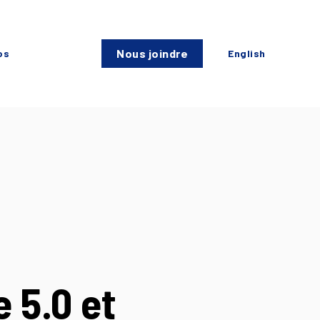
Nous joindre
os
English
e 5.0 et