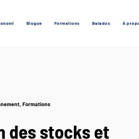
onseil
Blogue
Formations
Balados
À prop
onnement
, Formations
n des stocks et