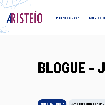
Méthode Lean
Service-c
BLOGUE - 
×
juste-au-cas
Amélioration continu