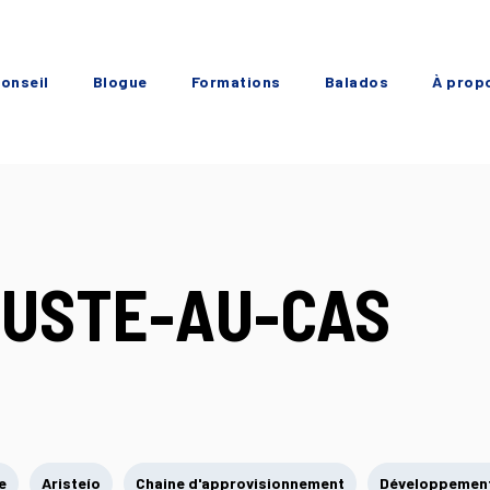
onseil
Blogue
Formations
Balados
À prop
JUSTE-AU-CAS
e
Aristeío
Chaine d'approvisionnement
Développement